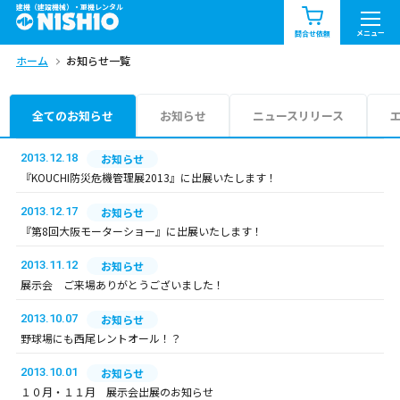
建機（建設機械）・重機レンタル
商品一覧
お知らせ一覧
メニュー
問合せ依頼
ホーム
お知らせ一覧
問合せ依頼リスト
お問合せ
エリア情報を見る
全てのお知らせ
お知らせ
ニュースリリース
北海道
東北
関東
2013.12.18
お知らせ
『KOUCHI防災危機管理展2013』に出展いたします！
中部
関西
中国・四国
2013.12.17
お知らせ
『第8回大阪モーターショー』に出展いたします！
九州・沖縄（外部）
2013.11.12
お知らせ
展示会 ご来場ありがとうございました！
2013.10.07
お知らせ
野球場にも西尾レントオール！？
2013.10.01
お知らせ
１０月・１１月 展示会出展のお知らせ