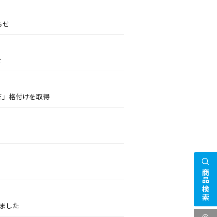
らせ
せ
E」格付けを取得
商品検索
いました