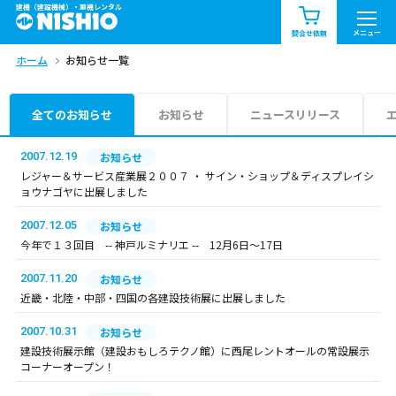
建機（建設機械）・重機レンタル
商品一覧
お知らせ一覧
メニュー
問合せ依頼
ホーム
お知らせ一覧
問合せ依頼リスト
お問合せ
エリア情報を見る
全てのお知らせ
お知らせ
ニュースリリース
北海道
東北
関東
2007.12.19
お知らせ
レジャー＆サービス産業展２００７ ・ サイン・ショップ＆ディスプレイシ
ョウナゴヤに出展しました
中部
関西
中国・四国
2007.12.05
お知らせ
九州・沖縄（外部）
今年で１３回目 -- 神戸ルミナリエ -- 12月6日～17日
2007.11.20
お知らせ
近畿・北陸・中部・四国の各建設技術展に出展しました
2007.10.31
お知らせ
建設技術展示館（建設おもしろテクノ館）に西尾レントオールの常設展示
コーナーオープン！