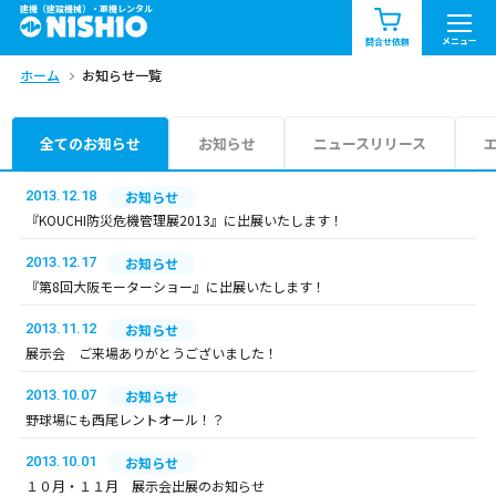
建機（建設機械）・重機レンタル
商品一覧
お知らせ一覧
メニュー
問合せ依頼
ホーム
お知らせ一覧
問合せ依頼リスト
お問合せ
エリア情報を見る
全てのお知らせ
お知らせ
ニュースリリース
北海道
東北
関東
2013.12.18
お知らせ
『KOUCHI防災危機管理展2013』に出展いたします！
中部
関西
中国・四国
2013.12.17
お知らせ
『第8回大阪モーターショー』に出展いたします！
九州・沖縄（外部）
2013.11.12
お知らせ
展示会 ご来場ありがとうございました！
2013.10.07
お知らせ
野球場にも西尾レントオール！？
2013.10.01
お知らせ
１０月・１１月 展示会出展のお知らせ