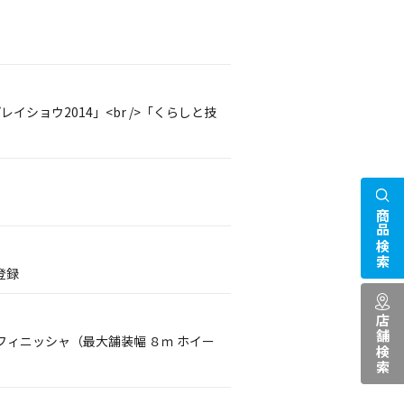
イショウ2014」<br />「くらしと技
商品検索
登録
店舗検索
ィニッシャ（最大舗装幅 ８ｍ ホイー