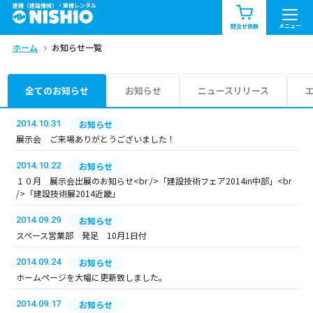
建機（建設機械）・重機レンタル
商品一覧
お知らせ一覧
メニュー
問合せ依頼
ホーム
お知らせ一覧
問合せ依頼リスト
お問合せ
エリア情報を見る
全てのお知らせ
お知らせ
ニュースリリース
北海道
東北
関東
2014.10.31
お知らせ
展示会 ご来場ありがとうございました！
中部
関西
中国・四国
2014.10.22
お知らせ
１０月 展示会出展のお知らせ<br />「建設技術フェア2014in中部」<br
九州・沖縄（外部）
/>「建設技術展2014近畿」
2014.09.29
お知らせ
スペース営業部 発足 10月1日付
2014.09.24
お知らせ
ホームページを大幅に更新致しました。
2014.09.17
お知らせ