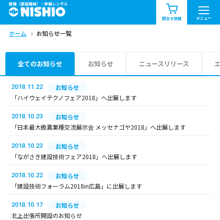
建機（建設機械）・重機レンタル
商品一覧
お知らせ一覧
メニュー
問合せ依頼
ホーム
お知らせ一覧
問合せ依頼リスト
お問合せ
エリア情報を見る
全てのお知らせ
お知らせ
ニュースリリース
北海道
東北
関東
2018.11.22
お知らせ
「ハイウェイテクノフェア2018」へ出展します
中部
関西
中国・四国
2018.10.23
お知らせ
「日本最大級異業種交流展示会 メッセナゴヤ2018」へ出展します
九州・沖縄（外部）
2018.10.23
お知らせ
「ながさき建設技術フェア2018」へ出展します
2018.10.22
お知らせ
「建設技術フォーラム2018in広島」に出展します
2018.10.17
お知らせ
北上出張所開設のお知らせ