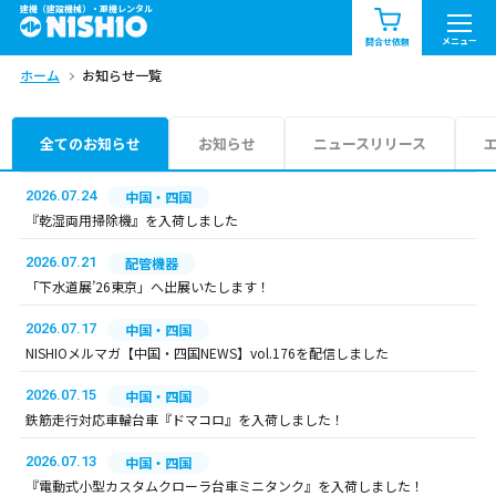
建機（建設機械）・重機レンタル
商品一覧
お知らせ一覧
メニュー
問合せ依頼
ホーム
お知らせ一覧
問合せ依頼リスト
お問合せ
エリア情報を見る
全てのお知らせ
お知らせ
ニュースリリース
北海道
東北
関東
2026.07.24
中国・四国
『乾湿両用掃除機』を入荷しました
中部
関西
中国・四国
2026.07.21
配管機器
「下水道展’26東京」へ出展いたします！
九州・沖縄（外部）
2026.07.17
中国・四国
NISHIOメルマガ【中国・四国NEWS】vol.176を配信しました
2026.07.15
中国・四国
鉄筋走行対応車輪台車『ドマコロ』を入荷しました！
2026.07.13
中国・四国
『電動式小型カスタムクローラ台車ミニタンク』を入荷しました！