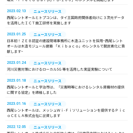
2023.02.13
ニュースリリース
西尾レントオールとトプコンは、タイ王国政府関係者向けに３次元データ
を活用したＩＣＴ施工研修を実施します
2023.01.25
ニュースリリース
日本初！ＺＥＢ認証の建設現場事務所に木造ユニットを採用~西尾レント
オールは木造モジュール建築 「Ｋｉｂａｃｏ」のレンタルで脱炭素化に貢
献します~
2023.01.24
ニュースリリース
河川災害対策におけるローカル5G 等を活用した実証実験について
2023.01.18
ニュースリリース
西尾レントオールと宇治市は、「災害時等におけるレンタル資機材の提供
に関する協定」を締結しました
2023.01.16
ニュースリリース
西尾レントオールは、メッシュＷｉ-Ｆｉソリューションを提供するＰｉｃ
ｏＣＥＬＡ株式会社に出資します
2022.12.05
ニュースリリース