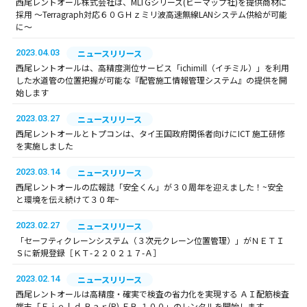
西尾レントオール株式会社は、MLTGシリーズ(ビーマップ社)を提供商材に
採用 ～Terragraph対応６０ＧＨｚミリ波高速無線LANシステム供給が可能
に～
2023.04.03
ニュースリリース
西尾レントオールは、高精度測位サービス「ichimill（イチミル）」を利用
した水道管の位置把握が可能な『配管施工情報管理システム』の提供を開
始します
2023.03.27
ニュースリリース
西尾レントオールとトプコンは、タイ王国政府関係者向けにICT 施工研修
を実施しました
2023.03.14
ニュースリリース
西尾レントオールの広報誌「安全くん」が３０周年を迎えました！~安全
と環境を伝え続けて３０年~
2023.02.27
ニュースリリース
「セーフティクレーンシステム（３次元クレーン位置管理）」がＮＥＴＩ
Ｓに新規登録［ＫＴ-２２０２１７-Ａ］
2023.02.14
ニュースリリース
西尾レントオールは高精度・確実で検査の省力化を実現する ＡＩ配筋検査
端末「Ｆｉｅｌｄ Ｂａｒ(R) ＦＢ-１００」のレンタルを開始します