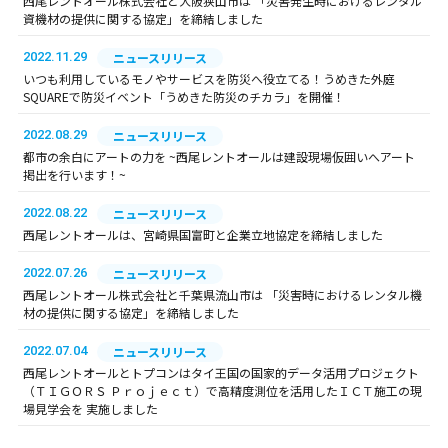
西尾レントオール株式会社と大阪狭山市は 「災害発生時におけるレンタル
資機材の提供に関する協定」を締結しました
2022.11.29
ニュースリリース
いつも利用しているモノやサービスを防災へ役立てる！うめきた外庭
SQUAREで防災イベント「うめきた防災のチカラ」を開催！
2022.08.29
ニュースリリース
都市の余白にアートの力を ~西尾レントオールは建設現場仮囲いへアート
掲出を行います！~
2022.08.22
ニュースリリース
西尾レントオールは、宮崎県国富町と企業立地協定を締結しました
2022.07.26
ニュースリリース
西尾レントオール株式会社と千葉県流山市は 「災害時におけるレンタル機
材の提供に関する協定」を締結しました
2022.07.04
ニュースリリース
西尾レントオールとトプコンはタイ王国の国家的データ活用プロジェクト
（ＴＩＧＯＲＳ Ｐｒｏｊｅｃｔ）で高精度測位を活用したＩＣＴ施工の現
場見学会を 実施しました