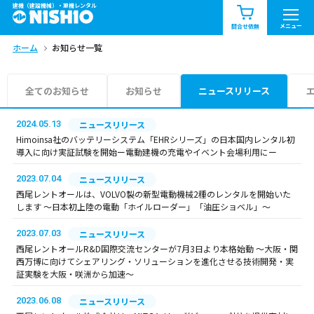
建機（建設機械）・重機レンタル
商品一覧
お知らせ一覧
メニュー
問合せ依頼
ホーム
お知らせ一覧
問合せ依頼リスト
お問合せ
エリア情報を見る
全てのお知らせ
お知らせ
ニュースリリース
北海道
東北
関東
2024.05.13
ニュースリリース
Himoinsa社のバッテリーシステム「EHRシリーズ」の日本国内レンタル初
導入に向け実証試験を開始ー電動建機の充電やイベント会場利用にー
中部
関西
中国・四国
2023.07.04
ニュースリリース
九州・沖縄（外部）
西尾レントオールは、VOLVO製の新型電動機械2種のレンタルを開始いた
します ～日本初上陸の電動「ホイルローダー」「油圧ショベル」～
2023.07.03
ニュースリリース
西尾レントオールR&D国際交流センターが7月3日より本格始動 ～大阪・関
西万博に向けてシェアリング・ソリューションを進化させる技術開発・実
証実験を大阪・咲洲から加速～
2023.06.08
ニュースリリース