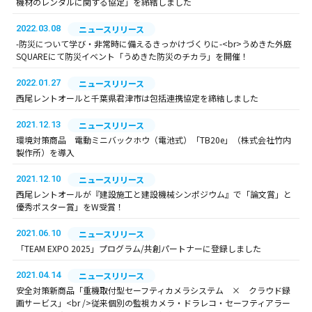
機材のレンタルに関する協定」を締結しました
2022.03.08
ニュースリリース
-防災について学び・非常時に備えるきっかけづくりに-<br>うめきた外庭
SQUAREにて防災イベント「うめきた防災のチカラ」を開催！
2022.01.27
ニュースリリース
西尾レントオールと千葉県君津市は包括連携協定を締結しました
2021.12.13
ニュースリリース
環境対策商品 電動ミニバックホウ（電池式）「TB20e」（株式会社竹内
製作所）を導入
2021.12.10
ニュースリリース
西尾レントオールが『建設施工と建設機械シンポジウム』で「論文賞」と
優秀ポスター賞」をW受賞！
2021.06.10
ニュースリリース
「TEAM EXPO 2025」プログラム/共創パートナーに登録しました
2021.04.14
ニュースリリース
安全対策新商品「重機取付型セーフティカメラシステム × クラウド録
画サービス」<br />従来個別の監視カメラ・ドラレコ・セーフティアラー