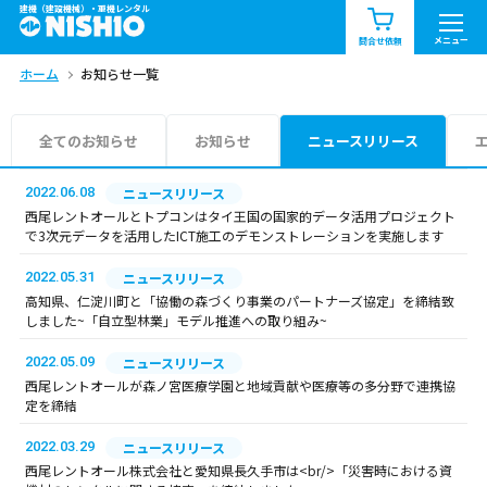
建機（建設機械）・重機レンタル
商品一覧
お知らせ一覧
メニュー
問合せ依頼
ホーム
お知らせ一覧
問合せ依頼リスト
お問合せ
エリア情報を見る
全てのお知らせ
お知らせ
ニュースリリース
北海道
東北
関東
2022.06.08
ニュースリリース
西尾レントオールとトプコンはタイ王国の国家的データ活用プロジェクト
で3次元データを活用したICT施工のデモンストレーションを実施します
中部
関西
中国・四国
2022.05.31
ニュースリリース
九州・沖縄（外部）
高知県、仁淀川町と「協働の森づくり事業のパートナーズ協定」を締結致
しました~「自立型林業」モデル推進への取り組み~
2022.05.09
ニュースリリース
西尾レントオールが森ノ宮医療学園と地域貢献や医療等の多分野で連携協
定を締結
2022.03.29
ニュースリリース
西尾レントオール株式会社と愛知県長久手市は<br/>「災害時における資