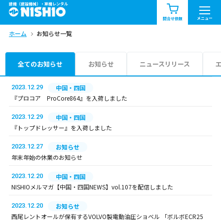
建機（建設機械）・重機レンタル
商品一覧
お知らせ一覧
メニュー
問合せ依頼
ホーム
お知らせ一覧
問合せ依頼リスト
お問合せ
エリア情報を見る
全てのお知らせ
お知らせ
ニュースリリース
北海道
東北
関東
2023.12.29
中国・四国
『プロコア ProCore864』を入荷しました
中部
関西
中国・四国
2023.12.29
中国・四国
『トップドレッサー』を入荷しました
九州・沖縄（外部）
2023.12.27
お知らせ
年末年始の休業のお知らせ
2023.12.20
中国・四国
NISHIOメルマガ【中国・四国NEWS】vol.107を配信しました
2023.12.20
お知らせ
西尾レントオールが保有するVOLVO製電動油圧ショベル 「ボルボECR25