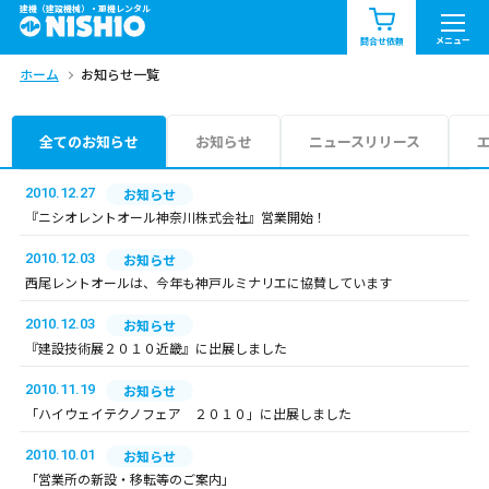
建機（建設機械）・重機レンタル
商品一覧
お知らせ一覧
メニュー
問合せ依頼
ホーム
お知らせ一覧
問合せ依頼リスト
お問合せ
エリア情報を見る
全てのお知らせ
お知らせ
ニュースリリース
北海道
東北
関東
2010.12.27
お知らせ
『ニシオレントオール神奈川株式会社』営業開始！
中部
関西
中国・四国
2010.12.03
お知らせ
西尾レントオールは、今年も神戸ルミナリエに協賛しています
九州・沖縄（外部）
2010.12.03
お知らせ
『建設技術展２０１０近畿』に出展しました
2010.11.19
お知らせ
「ハイウェイテクノフェア ２０１０」に出展しました
2010.10.01
お知らせ
「営業所の新設・移転等のご案内」