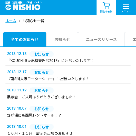
建機（建設機械）・重機レンタル
商品一覧
お知らせ一覧
メニュー
問合せ依頼
ホーム
お知らせ一覧
問合せ依頼リスト
お問合せ
エリア情報を見る
全てのお知らせ
お知らせ
ニュースリリース
北海道
東北
関東
2013.12.18
お知らせ
『KOUCHI防災危機管理展2013』に出展いたします！
中部
関西
中国・四国
2013.12.17
お知らせ
『第8回大阪モーターショー』に出展いたします！
九州・沖縄（外部）
2013.11.12
お知らせ
展示会 ご来場ありがとうございました！
2013.10.07
お知らせ
野球場にも西尾レントオール！？
2013.10.01
お知らせ
１０月・１１月 展示会出展のお知らせ