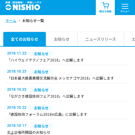
建機（建設機械）・重機レンタル
商品一覧
お知らせ一覧
メニュー
問合せ依頼
ホーム
お知らせ一覧
問合せ依頼リスト
お問合せ
エリア情報を見る
全てのお知らせ
お知らせ
ニュースリリース
北海道
東北
関東
2018.11.22
お知らせ
「ハイウェイテクノフェア2018」へ出展します
中部
関西
中国・四国
2018.10.23
お知らせ
「日本最大級異業種交流展示会 メッセナゴヤ2018」へ出展します
九州・沖縄（外部）
2018.10.23
お知らせ
「ながさき建設技術フェア2018」へ出展します
2018.10.22
お知らせ
「建設技術フォーラム2018in広島」に出展します
2018.10.17
お知らせ
北上出張所開設のお知らせ