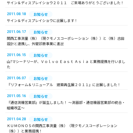
サイン＆ディスプレイショウ２０１１ ご来場ありがとうございました！
2011.08.18
お知らせ
サイン＆ディスプレイショウに出展します！
2011.06.17
お知らせ
関西工事測量（株）（現クモノスコーポレーション（株））と（株）古田
設計と連携し、外壁診断事業に進出
2011.06.15
お知らせ
山?マシーナリーが、Ｖｏｌｖｏ Ｅａｓｔ Ａｓｉａ と業務提携を行いまし
た
2011.06.07
お知らせ
『リフォーム＆リニューアル 建築再生展２０１１』に出展しました！
2011.05.16
お知らせ
『通信測機営業部』が誕生しました！ ～測器部・通信機器営業部の統合・
組織改正～
2011.04.28
お知らせ
ＫＵＭＯＮＯＳの関西工事測量（株）（現クモノスコーポレーション
（株））と業務提携！