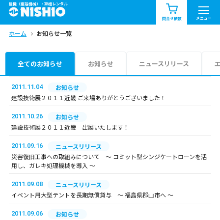
建機（建設機械）・重機レンタル
商品一覧
お知らせ一覧
メニュー
問合せ依頼
ホーム
お知らせ一覧
問合せ依頼リスト
お問合せ
エリア情報を見る
全てのお知らせ
お知らせ
ニュースリリース
北海道
東北
関東
2011.11.04
お知らせ
建設技術展２０１１近畿 ご来場ありがとうございました！
中部
関西
中国・四国
2011.10.26
お知らせ
建設技術展２０１１近畿 出展いたします！
九州・沖縄（外部）
2011.09.16
ニュースリリース
災害復旧工事への取組みについて ～ コミット型シンジケートローンを活
用し、ガレキ処理機械を導入 ～
2011.09.08
ニュースリリース
イベント用大型テントを長期無償貸与 ～ 福島県郡山市へ ～
2011.09.06
お知らせ