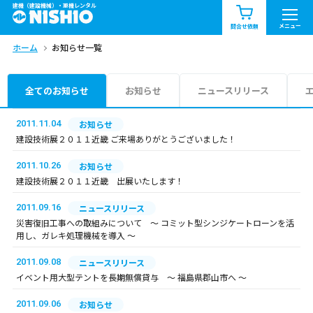
建機（建設機械）・重機レンタル
商品一覧
お知らせ一覧
メニュー
問合せ依頼
ホーム
お知らせ一覧
問合せ依頼リスト
お問合せ
エリア情報を見る
全てのお知らせ
お知らせ
ニュースリリース
北海道
東北
関東
2011.11.04
お知らせ
建設技術展２０１１近畿 ご来場ありがとうございました！
中部
関西
中国・四国
2011.10.26
お知らせ
建設技術展２０１１近畿 出展いたします！
九州・沖縄（外部）
2011.09.16
ニュースリリース
災害復旧工事への取組みについて ～ コミット型シンジケートローンを活
用し、ガレキ処理機械を導入 ～
2011.09.08
ニュースリリース
イベント用大型テントを長期無償貸与 ～ 福島県郡山市へ ～
2011.09.06
お知らせ