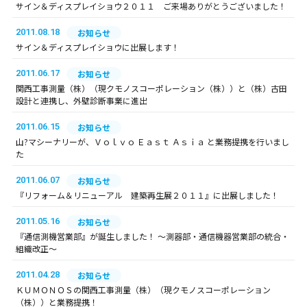
サイン＆ディスプレイショウ２０１１ ご来場ありがとうございました！
2011.08.18
お知らせ
サイン＆ディスプレイショウに出展します！
2011.06.17
お知らせ
関西工事測量（株）（現クモノスコーポレーション（株））と（株）古田
設計と連携し、外壁診断事業に進出
2011.06.15
お知らせ
山?マシーナリーが、Ｖｏｌｖｏ Ｅａｓｔ Ａｓｉａ と業務提携を行いまし
た
2011.06.07
お知らせ
『リフォーム＆リニューアル 建築再生展２０１１』に出展しました！
2011.05.16
お知らせ
『通信測機営業部』が誕生しました！ ～測器部・通信機器営業部の統合・
組織改正～
2011.04.28
お知らせ
ＫＵＭＯＮＯＳの関西工事測量（株）（現クモノスコーポレーション
（株））と業務提携！