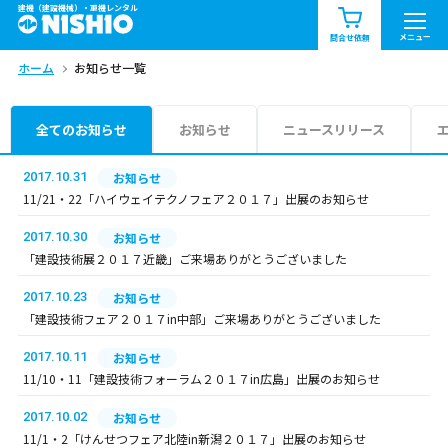
建機（建設機械）・重機レンタル
商品一覧
お知らせ一覧
メニュー
問合せ依頼
ホーム
お知らせ一覧
問合せ依頼リスト
お問合せ
エリア情報を見る
全てのお知らせ
お知らせ
ニュースリリース
北海道
東北
関東
2017.10.31
お知らせ
11/21・22「ハイウェイテクノフェア２０１７」出展のお知らせ
中部
関西
中国・四国
2017.10.30
お知らせ
「建設技術展２０１７近畿」ご来場ありがとうございました
九州・沖縄（外部）
2017.10.23
お知らせ
「建設技術フェア２０１７in中部」ご来場ありがとうございました
2017.10.11
お知らせ
11/10・11「建設技術フォーラム２０１７in広島」出展のお知らせ
2017.10.02
お知らせ
11/1・2「けんせつフェア北陸in新潟２０１７」出展のお知らせ