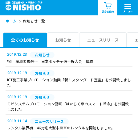
建機（建設機械）・重機レンタル
商品一覧
お知らせ一覧
メニュー
問合せ依頼
ホーム
お知らせ一覧
問合せ依頼リスト
お問合せ
エリア情報を見る
全てのお知らせ
お知らせ
ニュースリリース
北海道
東北
関東
2019.12.23
お知らせ
祝! 廣瀬隆喜選手 日本ボッチャ選手権大会 優勝
中部
関西
中国・四国
2019.12.19
お知らせ
ICT施工事業プロモーション動画「新！スタンダード宣言」を公開致しまし
九州・沖縄（外部）
た
2019.12.19
お知らせ
モビシステムプロモーション動画「はたらく車のスマート革命」を公開致
しました
2019.11.14
ニュースリリース
レンタル業界初 4K対応大型中継車のレンタルを開始しました。