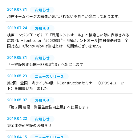
2019.07.31
お知らせ
現在ホームページの画像が表示されない不具合が発生しております。
2019.07.24
お知らせ
検索エンジン"Bing"にて「西尾レントオール」と検索した際に表示される
広告<b><font color="#003999">「西尾レントオール|当日発送可能 全
国対応」</font></b>は当社とは一切関係ございません。
2019.05.31
お知らせ
「―建設技術公開―EE東北’19」へ出展します
2019.05.23
ニュースリリース
第2回 全国一斉ライブ中継 i-Constructionセミナー（CPDS４ユニッ
ト）を開催いたしました
2019.05.07
お知らせ
「第２回 建設・測量生産性向上展」へ出展します
2019.04.22
お知らせ
東金出張所開設のお知らせ
2019.04.15
ニュースリリース