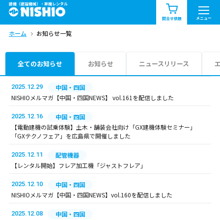
建機（建設機械）・重機レンタル
商品一覧
お知らせ一覧
メニュー
問合せ依頼
ホーム
お知らせ一覧
問合せ依頼リスト
お問合せ
エリア情報を見る
全てのお知らせ
お知らせ
ニュースリリース
北海道
東北
関東
2025.12.29
中国・四国
NISHIOメルマガ【中国・四国NEWS】 vol.161を配信しました
中部
関西
中国・四国
2025.12.16
中国・四国
【電動建機の試乗体験】土木・舗装会社向け「GX建機体験セミナー」
九州・沖縄（外部）
「GXテクノフェア」を広島県で開催しました
2025.12.11
配管機器
【レンタル開始】フレア加工機「ジャストフレア」
2025.12.10
中国・四国
NISHIOメルマガ【中国・四国NEWS】vol.160を配信しました
2025.12.08
中国・四国