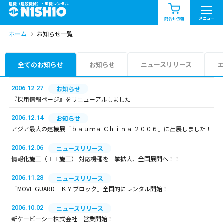
建機（建設機械）・重機レンタル
商品一覧
お知らせ一覧
メニュー
問合せ依頼
ホーム
お知らせ一覧
問合せ依頼リスト
お問合せ
エリア情報を見る
全てのお知らせ
お知らせ
ニュースリリース
北海道
東北
関東
2006.12.27
お知らせ
『採用情報ページ』をリニューアルしました
中部
関西
中国・四国
2006.12.14
お知らせ
アジア最大の建機展『ｂａｕｍａ Ｃｈｉｎａ ２００６』に出展しました！
九州・沖縄（外部）
2006.12.06
ニュースリリース
情報化施工（ＩＴ施工） 対応機種を一挙拡大、全国展開へ！！
2006.11.28
ニュースリリース
『MOVE GUARD ＫＹブロック』全国的にレンタル開始！
2006.10.02
ニュースリリース
新ケービーシー株式会社 営業開始！