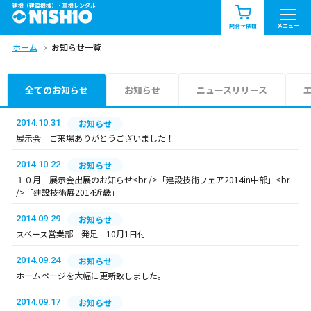
建機（建設機械）・重機レンタル
商品一覧
お知らせ一覧
メニュー
問合せ依頼
ホーム
お知らせ一覧
問合せ依頼リスト
お問合せ
エリア情報を見る
全てのお知らせ
お知らせ
ニュースリリース
北海道
東北
関東
2014.10.31
お知らせ
展示会 ご来場ありがとうございました！
中部
関西
中国・四国
2014.10.22
お知らせ
１０月 展示会出展のお知らせ<br />「建設技術フェア2014in中部」<br
九州・沖縄（外部）
/>「建設技術展2014近畿」
2014.09.29
お知らせ
スペース営業部 発足 10月1日付
2014.09.24
お知らせ
ホームページを大幅に更新致しました。
2014.09.17
お知らせ