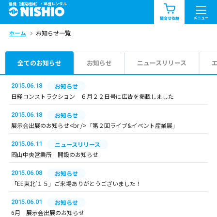
建機（建設機械）・重機レンタル
商品一覧
お知らせ一覧
メニュー
問合せ依頼
ホーム
お知らせ一覧
問合せ依頼リスト
お問合せ
エリア情報を見る
全てのお知らせ
お知らせ
ニュースリリース
北海道
東北
関東
2015.06.18
お知らせ
日経コンストラクション ６月２２日号に広告を掲載しました
中部
関西
中国・四国
2015.06.18
お知らせ
展示会出展のお知らせ<br />「第２回ライブ&イベント産業展」
九州・沖縄（外部）
2015.06.11
ニュースリリース
岡山中央営業所 開設のお知らせ
2015.06.08
お知らせ
「EE東北’１５」ご来場ありがとうございました！
2015.06.01
お知らせ
6月 展示会出展のお知らせ