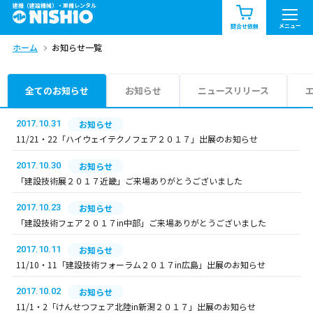
建機（建設機械）・重機レンタル
商品一覧
お知らせ一覧
メニュー
問合せ依頼
ホーム
お知らせ一覧
問合せ依頼リスト
お問合せ
エリア情報を見る
全てのお知らせ
お知らせ
ニュースリリース
北海道
東北
関東
2017.10.31
お知らせ
11/21・22「ハイウェイテクノフェア２０１７」出展のお知らせ
中部
関西
中国・四国
2017.10.30
お知らせ
「建設技術展２０１７近畿」ご来場ありがとうございました
九州・沖縄（外部）
2017.10.23
お知らせ
「建設技術フェア２０１７in中部」ご来場ありがとうございました
2017.10.11
お知らせ
11/10・11「建設技術フォーラム２０１７in広島」出展のお知らせ
2017.10.02
お知らせ
11/1・2「けんせつフェア北陸in新潟２０１７」出展のお知らせ