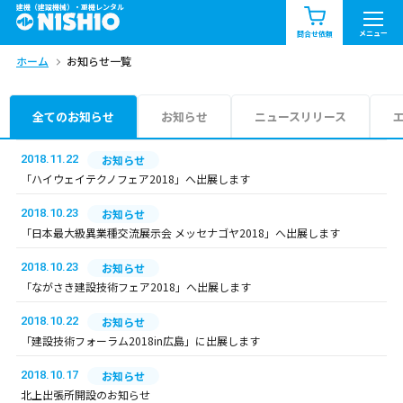
建機（建設機械）・重機レンタル
商品一覧
お知らせ一覧
メニュー
問合せ依頼
ホーム
お知らせ一覧
問合せ依頼リスト
お問合せ
エリア情報を見る
全てのお知らせ
お知らせ
ニュースリリース
北海道
東北
関東
2018.11.22
お知らせ
「ハイウェイテクノフェア2018」へ出展します
中部
関西
中国・四国
2018.10.23
お知らせ
「日本最大級異業種交流展示会 メッセナゴヤ2018」へ出展します
九州・沖縄（外部）
2018.10.23
お知らせ
「ながさき建設技術フェア2018」へ出展します
2018.10.22
お知らせ
「建設技術フォーラム2018in広島」に出展します
2018.10.17
お知らせ
北上出張所開設のお知らせ