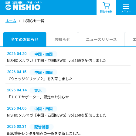
建機（建設機械）・重機レンタル
商品一覧
お知らせ一覧
メニュー
問合せ依頼
ホーム
お知らせ一覧
問合せ依頼リスト
お問合せ
エリア情報を見る
全てのお知らせ
お知らせ
ニュースリリース
北海道
東北
関東
2026.04.20
中国・四国
NISHIOメルマガ【中国・四国NEWS】vol.169を配信しました
中部
関西
中国・四国
2026.04.15
中国・四国
『ウェッジグリップ２』を入荷しました
九州・沖縄（外部）
2026.04.14
東北
「ＩＣＴサポーター」認定のお知らせ
2026.04.06
中国・四国
NISHIOメルマガ【中国・四国NEWS】vol.168を配信しました
2026.03.31
配管機器
配管機器レンタル拠点の一覧を更新しました。