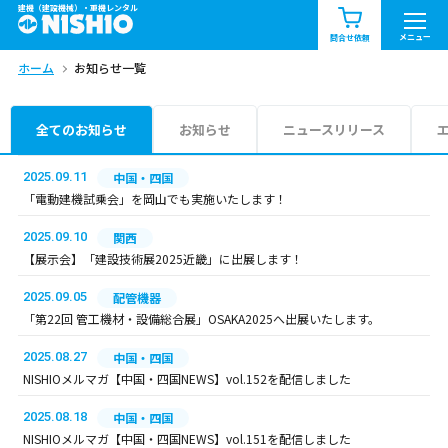
建機（建設機械）・重機レンタル
商品一覧
お知らせ一覧
メニュー
問合せ依頼
ホーム
お知らせ一覧
問合せ依頼リスト
お問合せ
エリア情報を見る
全てのお知らせ
お知らせ
ニュースリリース
北海道
東北
関東
2025.09.11
中国・四国
「電動建機試乗会」を岡山でも実施いたします！
中部
関西
中国・四国
2025.09.10
関西
【展示会】「建設技術展2025近畿」に出展します！
九州・沖縄（外部）
2025.09.05
配管機器
「第22回 管工機材・設備総合展」OSAKA2025へ出展いたします。
2025.08.27
中国・四国
NISHIOメルマガ【中国・四国NEWS】vol.152を配信しました
2025.08.18
中国・四国
NISHIOメルマガ【中国・四国NEWS】vol.151を配信しました