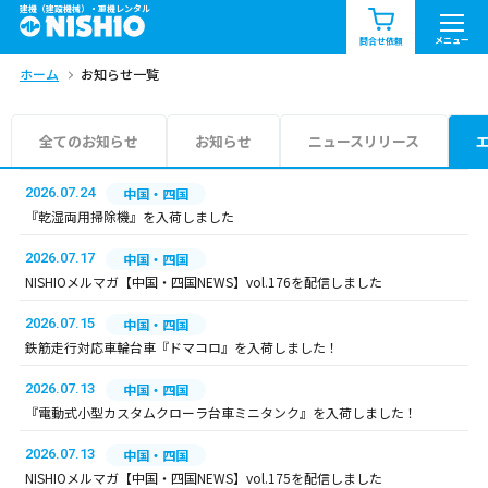
建機（建設機械）・重機レンタル
商品一覧
お知らせ一覧
メニュー
問合せ依頼
ホーム
お知らせ一覧
問合せ依頼リスト
お問合せ
エリア情報を見る
全てのお知らせ
お知らせ
ニュースリリース
北海道
東北
関東
2026.07.24
中国・四国
『乾湿両用掃除機』を入荷しました
中部
関西
中国・四国
2026.07.17
中国・四国
NISHIOメルマガ【中国・四国NEWS】vol.176を配信しました
九州・沖縄（外部）
2026.07.15
中国・四国
鉄筋走行対応車輪台車『ドマコロ』を入荷しました！
2026.07.13
中国・四国
『電動式小型カスタムクローラ台車ミニタンク』を入荷しました！
2026.07.13
中国・四国
NISHIOメルマガ【中国・四国NEWS】vol.175を配信しました