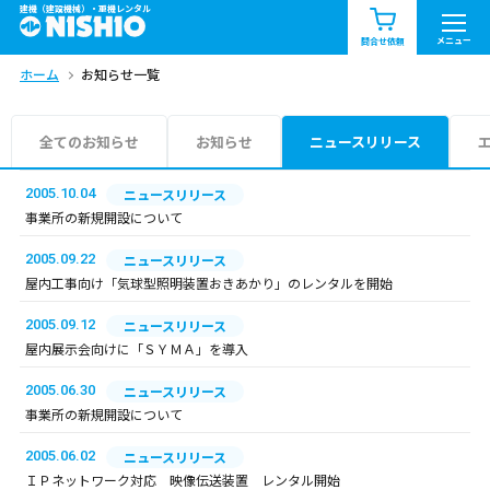
建機（建設機械）・重機レンタル
商品一覧
お知らせ一覧
メニュー
問合せ依頼
ホーム
お知らせ一覧
問合せ依頼リスト
お問合せ
エリア情報を見る
全てのお知らせ
お知らせ
ニュースリリース
北海道
東北
関東
2005.10.04
ニュースリリース
事業所の新規開設について
中部
関西
中国・四国
2005.09.22
ニュースリリース
屋内工事向け「気球型照明装置おきあかり」のレンタルを開始
九州・沖縄（外部）
2005.09.12
ニュースリリース
屋内展示会向けに「ＳＹＭＡ」を導入
2005.06.30
ニュースリリース
事業所の新規開設について
2005.06.02
ニュースリリース
ＩＰネットワーク対応 映像伝送装置 レンタル開始