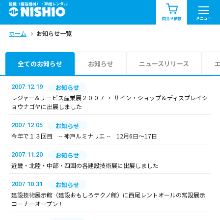
建機（建設機械）・重機レンタル
商品一覧
お知らせ一覧
メニュー
問合せ依頼
ホーム
お知らせ一覧
問合せ依頼リスト
お問合せ
エリア情報を見る
全てのお知らせ
お知らせ
ニュースリリース
北海道
東北
関東
2007.12.19
お知らせ
レジャー＆サービス産業展２００７ ・ サイン・ショップ＆ディスプレイシ
ョウナゴヤに出展しました
中部
関西
中国・四国
2007.12.05
お知らせ
九州・沖縄（外部）
今年で１３回目 -- 神戸ルミナリエ -- 12月6日～17日
2007.11.20
お知らせ
近畿・北陸・中部・四国の各建設技術展に出展しました
2007.10.31
お知らせ
建設技術展示館（建設おもしろテクノ館）に西尾レントオールの常設展示
コーナーオープン！