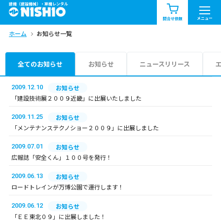
建機（建設機械）・重機レンタル
商品一覧
お知らせ一覧
メニュー
問合せ依頼
ホーム
お知らせ一覧
問合せ依頼リスト
お問合せ
エリア情報を見る
全てのお知らせ
お知らせ
ニュースリリース
北海道
東北
関東
2009.12.10
お知らせ
「建設技術展２００９近畿」に出展いたしました
中部
関西
中国・四国
2009.11.25
お知らせ
「メンテナンステクノショー２００９」に出展しました
九州・沖縄（外部）
2009.07.01
お知らせ
広報誌「安全くん」１００号を発行！
2009.06.13
お知らせ
ロードトレインが万博公園で運行します！
2009.06.12
お知らせ
「ＥＥ東北０９」に出展しました！