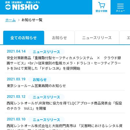
建機（建設機械）・重機レンタル
商品一覧
お知らせ一覧
メニュー
問合せ依頼
ホーム
お知らせ一覧
問合せ依頼リスト
お問合せ
エリア情報を見る
全てのお知らせ
お知らせ
ニュースリリース
北海道
東北
関東
2021.04.14
ニュースリリース
安全対策新商品「重機取付型セーフティカメラシステム × クラウド録
画サービス」<br />従来個別の監視カメラ・ドラレコ・セーフティアラー
中部
関西
中国・四国
トを3in1で実現した「ドボレコJK」を提供開始
2021.03.19
お知らせ
九州・沖縄（外部）
東京ショールーム営業再開のお知らせ
2021.03.12
ニュースリリース
西尾レントオールがJR貨物に協力を得てLQCアプローチ商品発表会「仮設
のチカラ Vol.1」を開催
2021.03.10
ニュースリリース
西尾レントオール株式会社と大阪府門真市は 「災害時におけるレンタル資