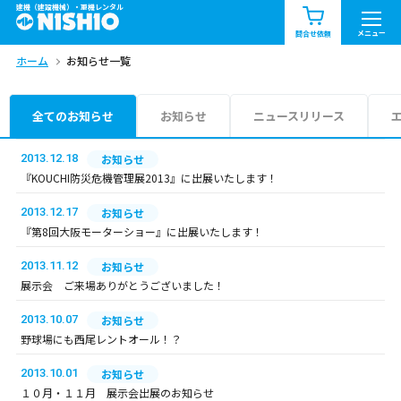
建機（建設機械）・重機レンタル
商品一覧
お知らせ一覧
メニュー
問合せ依頼
ホーム
お知らせ一覧
問合せ依頼リスト
お問合せ
エリア情報を見る
全てのお知らせ
お知らせ
ニュースリリース
北海道
東北
関東
2013.12.18
お知らせ
『KOUCHI防災危機管理展2013』に出展いたします！
中部
関西
中国・四国
2013.12.17
お知らせ
『第8回大阪モーターショー』に出展いたします！
九州・沖縄（外部）
2013.11.12
お知らせ
展示会 ご来場ありがとうございました！
2013.10.07
お知らせ
野球場にも西尾レントオール！？
2013.10.01
お知らせ
１０月・１１月 展示会出展のお知らせ