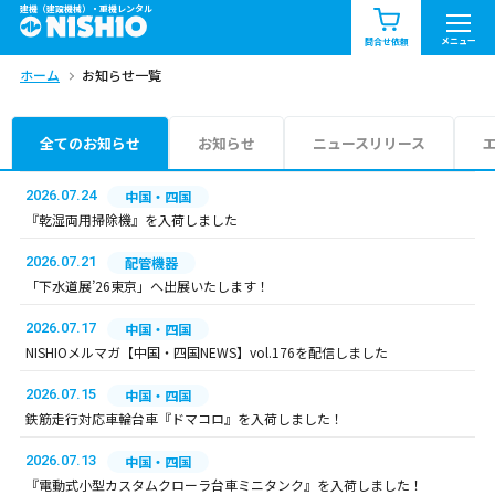
建機（建設機械）・重機レンタル
商品一覧
お知らせ一覧
メニュー
問合せ依頼
ホーム
お知らせ一覧
問合せ依頼リスト
お問合せ
エリア情報を見る
全てのお知らせ
お知らせ
ニュースリリース
北海道
東北
関東
2026.07.24
中国・四国
『乾湿両用掃除機』を入荷しました
中部
関西
中国・四国
2026.07.21
配管機器
「下水道展’26東京」へ出展いたします！
九州・沖縄（外部）
2026.07.17
中国・四国
NISHIOメルマガ【中国・四国NEWS】vol.176を配信しました
2026.07.15
中国・四国
鉄筋走行対応車輪台車『ドマコロ』を入荷しました！
2026.07.13
中国・四国
『電動式小型カスタムクローラ台車ミニタンク』を入荷しました！