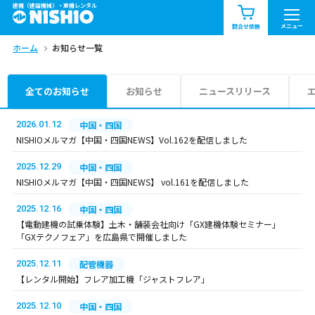
建機（建設機械）・重機レンタル
商品一覧
お知らせ一覧
メニュー
問合せ依頼
ホーム
お知らせ一覧
問合せ依頼リスト
お問合せ
エリア情報を見る
全てのお知らせ
お知らせ
ニュースリリース
北海道
東北
関東
2026.01.12
中国・四国
NISHIOメルマガ【中国・四国NEWS】Vol.162を配信しました
中部
関西
中国・四国
2025.12.29
中国・四国
NISHIOメルマガ【中国・四国NEWS】 vol.161を配信しました
九州・沖縄（外部）
2025.12.16
中国・四国
【電動建機の試乗体験】土木・舗装会社向け「GX建機体験セミナー」
「GXテクノフェア」を広島県で開催しました
2025.12.11
配管機器
【レンタル開始】フレア加工機「ジャストフレア」
2025.12.10
中国・四国