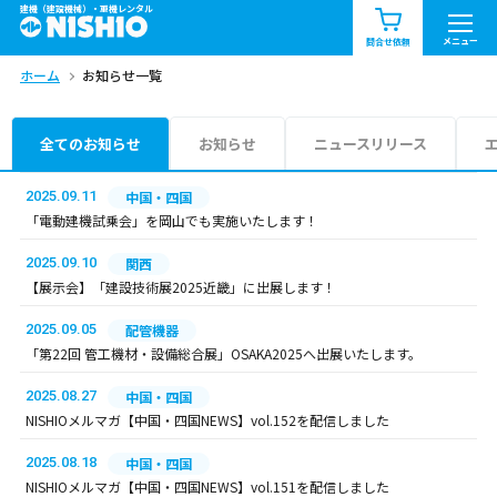
建機（建設機械）・重機レンタル
商品一覧
お知らせ一覧
メニュー
問合せ依頼
ホーム
お知らせ一覧
問合せ依頼リスト
お問合せ
エリア情報を見る
全てのお知らせ
お知らせ
ニュースリリース
北海道
東北
関東
2025.09.11
中国・四国
「電動建機試乗会」を岡山でも実施いたします！
中部
関西
中国・四国
2025.09.10
関西
【展示会】「建設技術展2025近畿」に出展します！
九州・沖縄（外部）
2025.09.05
配管機器
「第22回 管工機材・設備総合展」OSAKA2025へ出展いたします。
2025.08.27
中国・四国
NISHIOメルマガ【中国・四国NEWS】vol.152を配信しました
2025.08.18
中国・四国
NISHIOメルマガ【中国・四国NEWS】vol.151を配信しました