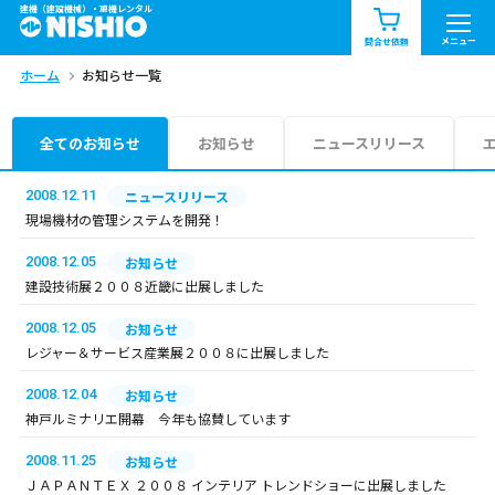
建機（建設機械）・重機レンタル
商品一覧
お知らせ一覧
メニュー
問合せ依頼
ホーム
お知らせ一覧
問合せ依頼リスト
お問合せ
エリア情報を見る
全てのお知らせ
お知らせ
ニュースリリース
北海道
東北
関東
2008.12.11
ニュースリリース
現場機材の管理システムを開発！
中部
関西
中国・四国
2008.12.05
お知らせ
建設技術展２００８近畿に出展しました
九州・沖縄（外部）
2008.12.05
お知らせ
レジャー＆サービス産業展２００８に出展しました
2008.12.04
お知らせ
神戸ルミナリエ開幕 今年も協賛しています
2008.11.25
お知らせ
ＪＡＰＡＮＴＥＸ ２００８ インテリア トレンドショーに出展しました