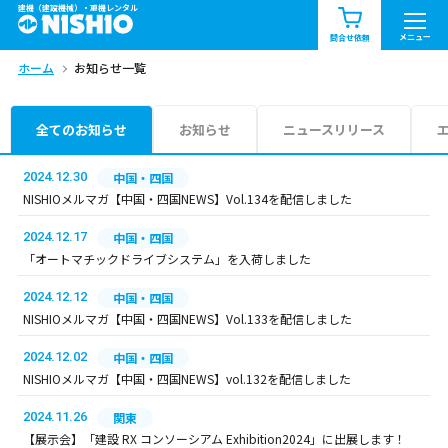
建機（建設機械）・重機レンタル
商品一覧
お知らせ一覧
メニュー
問合せ依頼
ホーム
お知らせ一覧
問合せ依頼リスト
お問合せ
エリア情報を見る
全てのお知らせ
お知らせ
ニュースリリース
北海道
東北
関東
2024.12.30
中国・四国
NISHIOメルマガ【中国・四国NEWS】Vol.134を配信しました
中部
関西
中国・四国
2024.12.17
中国・四国
「オートマチックドライブシステム」を入荷しました
九州・沖縄（外部）
2024.12.12
中国・四国
NISHIOメルマガ【中国・四国NEWS】Vol.133を配信しました
2024.12.02
中国・四国
NISHIOメルマガ【中国・四国NEWS】vol.132を配信しました
2024.11.26
関東
【展示会】「建設 RX コンソーシアム Exhibition2024」に出展します！