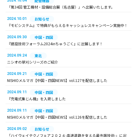
2024.10.04
配管機器
「第34回 管工機材・設備総合展（名古屋）」へ出展いたします。
2024.10.01
お知らせ
『モビシステム』で特典がもらえるキャッシュレスキャンペーン実施中！
2024.09.30
中国・四国
『建設技術フォーラム2024inちゅうごく』に出展します！
2024.09.24
東北
ニシオの草刈シリーズのご紹介
2024.09.21
中国・四国
NISHIOメルマガ【中国・四国NEWS】vol.127を配信しました
2024.09.11
中国・四国
『充電式集じん機』を入荷しました
2024.09.11
中国・四国
NISHIOメルマガ【中国・四国NEWS】vol.126を配信しました
2024.09.02
お知らせ
「ハイウェイテクノフェア２０２４-高速道路を支える最先端技術-」に出