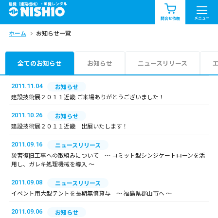
建機（建設機械）・重機レンタル
商品一覧
お知らせ一覧
メニュー
問合せ依頼
ホーム
お知らせ一覧
問合せ依頼リスト
お問合せ
エリア情報を見る
全てのお知らせ
お知らせ
ニュースリリース
北海道
東北
関東
2011.11.04
お知らせ
建設技術展２０１１近畿 ご来場ありがとうございました！
中部
関西
中国・四国
2011.10.26
お知らせ
建設技術展２０１１近畿 出展いたします！
九州・沖縄（外部）
2011.09.16
ニュースリリース
災害復旧工事への取組みについて ～ コミット型シンジケートローンを活
用し、ガレキ処理機械を導入 ～
2011.09.08
ニュースリリース
イベント用大型テントを長期無償貸与 ～ 福島県郡山市へ ～
2011.09.06
お知らせ