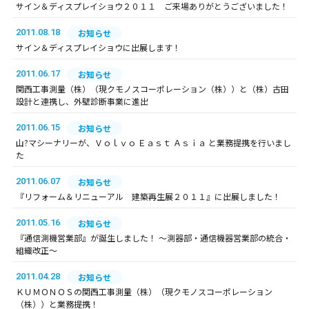
サイン＆ディスプレイショウ２０１１ ご来場ありがとうございました！
2011.08.18
お知らせ
サイン＆ディスプレイショウに出展します！
2011.06.17
お知らせ
関西工事測量（株）（現クモノスコーポレーション（株））と（株）古田
設計と連携し、外壁診断事業に進出
2011.06.15
お知らせ
山?マシーナリーが、Ｖｏｌｖｏ Ｅａｓｔ Ａｓｉａ と業務提携を行いまし
た
2011.06.07
お知らせ
『リフォーム＆リニューアル 建築再生展２０１１』に出展しました！
2011.05.16
お知らせ
『通信測機営業部』が誕生しました！ ～測器部・通信機器営業部の統合・
組織改正～
2011.04.28
お知らせ
ＫＵＭＯＮＯＳの関西工事測量（株）（現クモノスコーポレーション
（株））と業務提携！