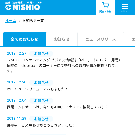
建機（建設機械）・重機レンタル
商品一覧
お知らせ一覧
メニュー
問合せ依頼
ホーム
お知らせ一覧
問合せ依頼リスト
お問合せ
エリア情報を見る
全てのお知らせ
お知らせ
ニュースリリース
北海道
東北
関東
2012.12.27
お知らせ
ＳＭＢＣコンサルティング ビジネス情報誌「ＭiＴ」（2013 年1 月号）
同誌の「close up」のコーナーにて弊社への取材記事が掲載されまし
中部
関西
中国・四国
た。
2012.12.20
お知らせ
九州・沖縄（外部）
ホームページリニューアルしました！
2012.12.04
お知らせ
西尾レントオールは、今年も神戸ルミナリエに協賛しています
2012.11.29
お知らせ
展示会 ご来場ありがとうございました！