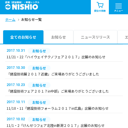
建機（建設機械）・重機レンタル
商品一覧
お知らせ一覧
メニュー
問合せ依頼
ホーム
お知らせ一覧
問合せ依頼リスト
お問合せ
エリア情報を見る
全てのお知らせ
お知らせ
ニュースリリース
北海道
東北
関東
2017.10.31
お知らせ
11/21・22「ハイウェイテクノフェア２０１７」出展のお知らせ
中部
関西
中国・四国
2017.10.30
お知らせ
「建設技術展２０１７近畿」ご来場ありがとうございました
九州・沖縄（外部）
2017.10.23
お知らせ
「建設技術フェア２０１７in中部」ご来場ありがとうございました
2017.10.11
お知らせ
11/10・11「建設技術フォーラム２０１７in広島」出展のお知らせ
2017.10.02
お知らせ
11/1・2「けんせつフェア北陸in新潟２０１７」出展のお知らせ