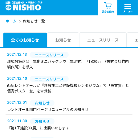
建機（建設機械）・重機レンタル
商品一覧
お知らせ一覧
メニュー
問合せ依頼
ホーム
お知らせ一覧
問合せ依頼リスト
お問合せ
エリア情報を見る
全てのお知らせ
お知らせ
ニュースリリース
北海道
東北
関東
2021.12.13
ニュースリリース
環境対策商品 電動ミニバックホウ（電池式）「TB20e」（株式会社竹内
製作所）を導入
中部
関西
中国・四国
2021.12.10
ニュースリリース
九州・沖縄（外部）
西尾レントオールが『建設施工と建設機械シンポジウム』で「論文賞」と
優秀ポスター賞」をW受賞！
2021.12.01
お知らせ
レントオール部門ページリニューアルのお知らせ
2021.11.30
お知らせ
「第1回建設DX展」に出展いたします