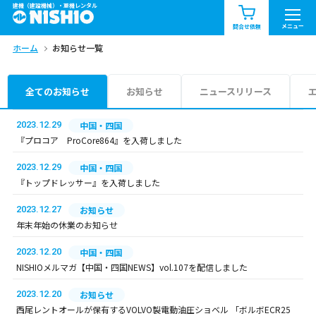
建機（建設機械）・重機レンタル
商品一覧
お知らせ一覧
メニュー
問合せ依頼
ホーム
お知らせ一覧
問合せ依頼リスト
お問合せ
エリア情報を見る
全てのお知らせ
お知らせ
ニュースリリース
北海道
東北
関東
2023.12.29
中国・四国
『プロコア ProCore864』を入荷しました
中部
関西
中国・四国
2023.12.29
中国・四国
『トップドレッサー』を入荷しました
九州・沖縄（外部）
2023.12.27
お知らせ
年末年始の休業のお知らせ
2023.12.20
中国・四国
NISHIOメルマガ【中国・四国NEWS】vol.107を配信しました
2023.12.20
お知らせ
西尾レントオールが保有するVOLVO製電動油圧ショベル 「ボルボECR25