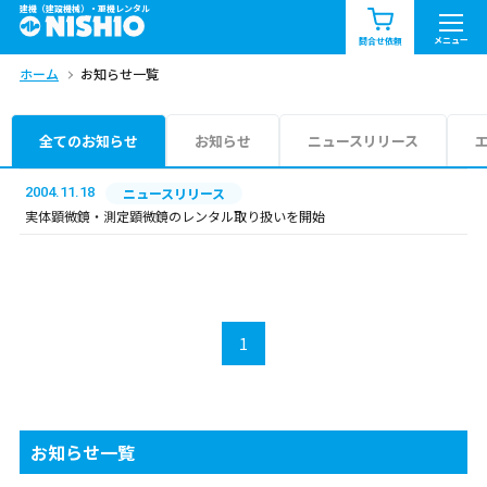
建機（建設機械）・重機レンタル
商品一覧
お知らせ一覧
メニュー
問合せ依頼
ホーム
お知らせ一覧
問合せ依頼リスト
お問合せ
エリア情報を見る
全てのお知らせ
お知らせ
ニュースリリース
北海道
東北
関東
2004.11.18
ニュースリリース
実体顕微鏡・測定顕微鏡のレンタル取り扱いを開始
中部
関西
中国・四国
九州・沖縄（外部）
1
お知らせ一覧