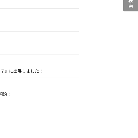
０７』に出展しました！
開始！