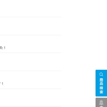
した！
！
商品検索
す！