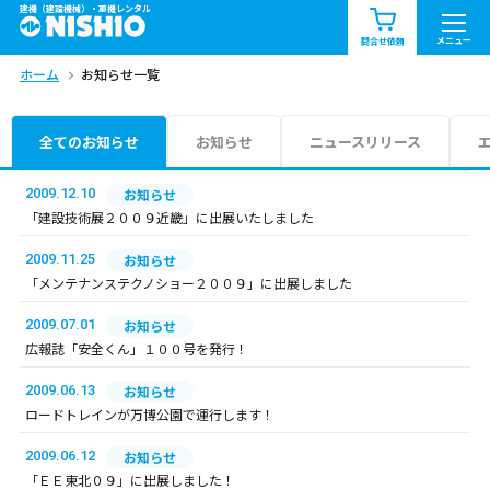
建機（建設機械）・重機レンタル
商品一覧
お知らせ一覧
メニュー
問合せ依頼
ホーム
お知らせ一覧
問合せ依頼リスト
お問合せ
エリア情報を見る
全てのお知らせ
お知らせ
ニュースリリース
北海道
東北
関東
2009.12.10
お知らせ
「建設技術展２００９近畿」に出展いたしました
中部
関西
中国・四国
2009.11.25
お知らせ
「メンテナンステクノショー２００９」に出展しました
九州・沖縄（外部）
2009.07.01
お知らせ
広報誌「安全くん」１００号を発行！
2009.06.13
お知らせ
ロードトレインが万博公園で運行します！
2009.06.12
お知らせ
「ＥＥ東北０９」に出展しました！