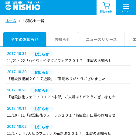
建機（建設機械）・重機レンタル
商品一覧
お知らせ一覧
メニュー
問合せ依頼
ホーム
お知らせ一覧
問合せ依頼リスト
お問合せ
エリア情報を見る
全てのお知らせ
お知らせ
ニュースリリース
北海道
東北
関東
2017.10.31
お知らせ
11/21・22「ハイウェイテクノフェア２０１７」出展のお知らせ
中部
関西
中国・四国
2017.10.30
お知らせ
「建設技術展２０１７近畿」ご来場ありがとうございました
九州・沖縄（外部）
2017.10.23
お知らせ
「建設技術フェア２０１７in中部」ご来場ありがとうございました
2017.10.11
お知らせ
11/10・11「建設技術フォーラム２０１７in広島」出展のお知らせ
2017.10.02
お知らせ
11/1・2「けんせつフェア北陸in新潟２０１７」出展のお知らせ