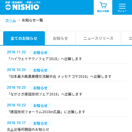
建機（建設機械）・重機レンタル
商品一覧
お知らせ一覧
メニュー
問合せ依頼
ホーム
お知らせ一覧
問合せ依頼リスト
お問合せ
エリア情報を見る
全てのお知らせ
お知らせ
ニュースリリース
北海道
東北
関東
2018.11.22
お知らせ
「ハイウェイテクノフェア2018」へ出展します
中部
関西
中国・四国
2018.10.23
お知らせ
「日本最大級異業種交流展示会 メッセナゴヤ2018」へ出展します
九州・沖縄（外部）
2018.10.23
お知らせ
「ながさき建設技術フェア2018」へ出展します
2018.10.22
お知らせ
「建設技術フォーラム2018in広島」に出展します
2018.10.17
お知らせ
北上出張所開設のお知らせ