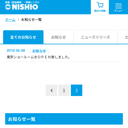
建機（建設機械）・重機レンタル
商品一覧
お知らせ一覧
メニュー
問合せ依頼
ホーム
お知らせ一覧
問合せ依頼リスト
お問合せ
エリア情報を見る
全てのお知らせ
お知らせ
ニュースリリース
北海道
東北
関東
2018.06.08
お知らせ
東京ショールームをＯＰＥＮ致しました。
中部
関西
中国・四国
九州・沖縄（外部）
1
2
お知らせ一覧