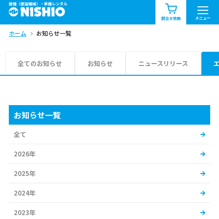
建機（建設機械）・重機レンタル
商品一覧
お知らせ一覧
メニュー
問合せ依頼
ホーム
お知らせ一覧
問合せ依頼リスト
お問合せ
エリア情報を見る
全てのお知らせ
お知らせ
ニュースリリース
北海道
東北
関東
中部
関西
中国・四国
お知らせ一覧
全て
九州・沖縄（外部）
2026年
2025年
2024年
2023年